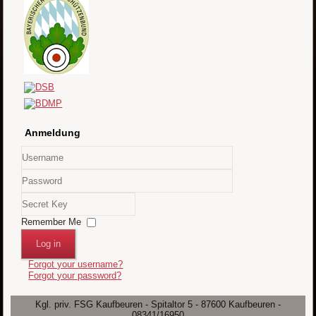
Anmeldung
Username
Password
Secret
Key
Remember Me
Log in
Forgot your username?
Forgot your password?
Kgl. priv. FSG Kaufbeuren - Spitaltor 5 - 87600 Kaufbeuren -
08341/16950